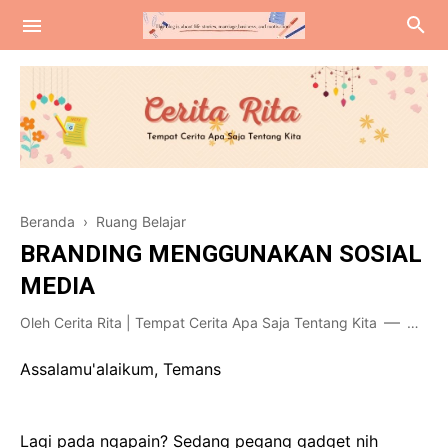
Jalan-Jalan
Beranda
›
Ruang Belajar
RuangBelajar
BRANDING MENGGUNAKAN SOSIAL
RuangTamu
MEDIA
Oleh
Cerita Rita | Tempat Cerita Apa Saja Tentang Kita
Oktob
Assalamu'alaikum, Temans
Lagi pada ngapain? Sedang pegang gadget nih