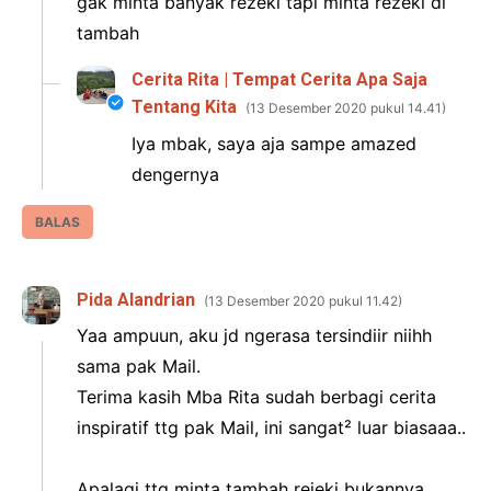
gak minta banyak rezeki tapi minta rezeki di
tambah
Cerita Rita | Tempat Cerita Apa Saja
Tentang Kita
13 Desember 2020 pukul 14.41
Iya mbak, saya aja sampe amazed
dengernya
BALAS
Pida Alandrian
13 Desember 2020 pukul 11.42
Yaa ampuun, aku jd ngerasa tersindiir niihh
sama pak Mail.
Terima kasih Mba Rita sudah berbagi cerita
inspiratif ttg pak Mail, ini sangat² luar biasaaa..
Apalagi ttg minta tambah rejeki bukannya