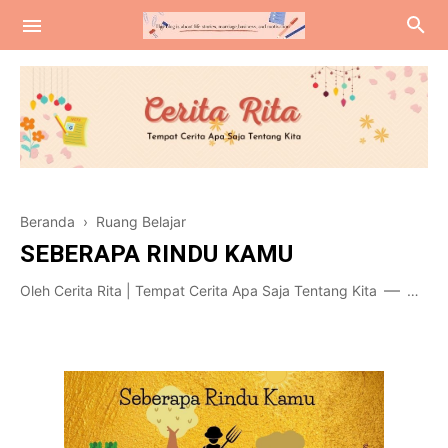
Jalan-Jalan
Beranda
›
Ruang Belajar
RuangBelajar
SEBERAPA RINDU KAMU
RuangTamu
Oleh
Cerita Rita | Tempat Cerita Apa Saja Tentang Kita
Desem