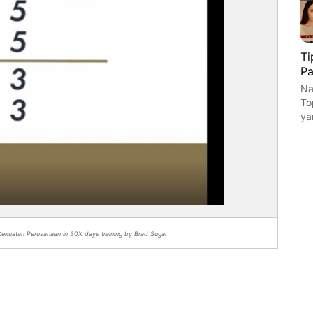
Ti
Pa
Na
To
ya
ekuatan Perusahaan in 30X days training by Brad Sugar