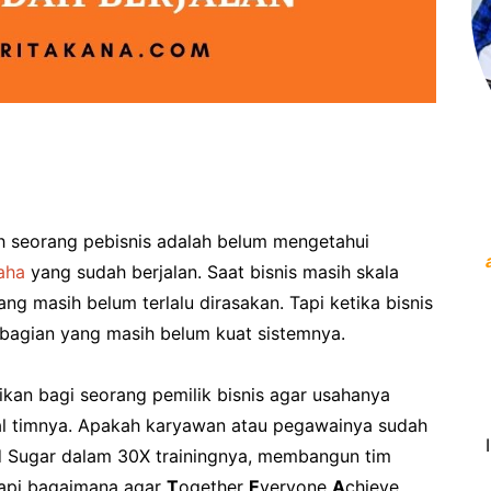
h seorang pebisnis adalah belum mengetahui
aha
yang sudah berjalan. Saat bisnis masih skala
ng masih belum terlalu dirasakan. Tapi ketika bisnis
agian yang masih belum kuat sistemnya.
ikan bagi seorang pemilik bisnis agar usahanya
nal timnya. Apakah karyawan atau pegawainya sudah
d Sugar dalam 30X trainingnya, membangun tim
api bagaimana agar
T
ogether
E
veryone
A
chieve