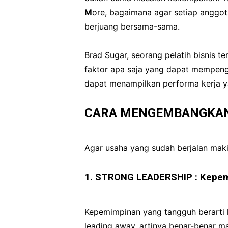
M
ore, bagaimana agar setiap anggota
berjuang bersama-sama.
Brad Sugar, seorang pelatih bisnis te
faktor apa saja yang dapat mempeng
dapat menampilkan performa kerja ya
CARA MENGEMBANGKAN
Agar usaha yang sudah berjalan makin
1. STRONG LEADERSHIP : Kepe
Kepemimpinan yang tangguh berart
leading away, artinya benar-benar 