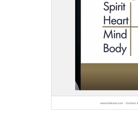
www.ritakana.com : Sumber K