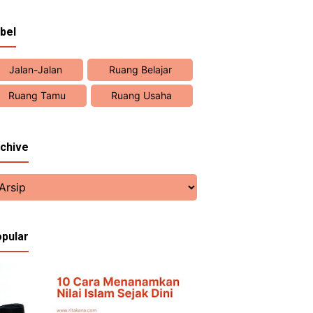
bel
Jalan-Jalan
Ruang Belajar
Ruang Tamu
Ruang Usaha
chive
pular