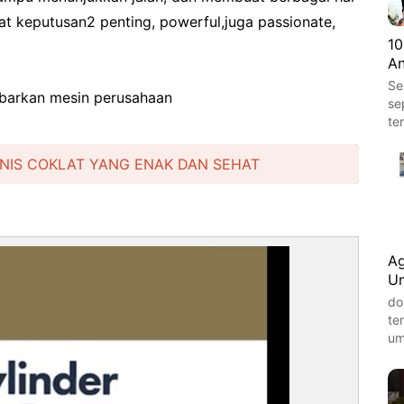
at keputusan2 penting, powerful,juga passionate,
10
An
Se
mbarkan mesin perusahaan
se
te
JENIS COKLAT YANG ENAK DAN SEHAT
Ag
Um
do
te
um