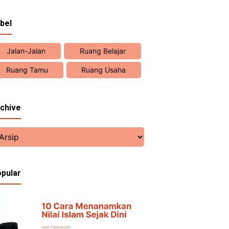
bel
Jalan-Jalan
Ruang Belajar
Ruang Tamu
Ruang Usaha
chive
pular