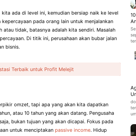
ita ada di level ini, kemudian bersiap naik ke level
10
 kepercayaan pada orang lain untuk menjalankan
An
Se
 atau tidak, batasnya adalah kita sendiri. Masalah
se
ercayaan. Di titik ini, perusahaan akan bubar jalan
te
n bisnis.
tasi Terbaik untuk Profit Melejit
Ag
Um
do
 berpikir omzet, tapi apa yang akan kita dapatkan
te
hun, atau 10 tahun yang akan datang. Pengusaha
um
saja, bukan tujuan yang akan dicapai. Fokus pada
aan untuk menciptakan
passive income
. Hidup