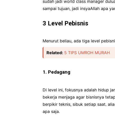
sudah jadi world class manager duluan
sampai tujuan, jadi insyaAllah apa y
3 Level Pebisnis
Menurut beliau, ada tiga level pebisn
Related:
5 TIPS UMROH MURAH
1. Pedagang
Di level ini, fokusnya adalah hidup 
bekerja menjaga agar bisnisnya teta
berpikir teknis, sibuk setiap saat. al
apa saja.