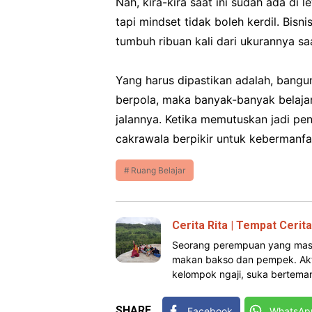
Nah, kira-kira saat ini sudah ada di le
tapi mindset tidak boleh kerdil. Bisn
tumbuh ribuan kali dari ukurannya saa
Yang harus dipastikan adalah, bangu
berpola, maka banyak-banyak belajar
jalannya. Ketika memutuskan jadi pe
cakrawala berpikir untuk kebermanfaa
Ruang Belajar
Cerita Rita | Tempat Cerit
Seorang perempuan yang masih te
makan bakso dan pempek. Akti
kelompok ngaji, suka berteman
SHARE
Facebook
WhatsAp