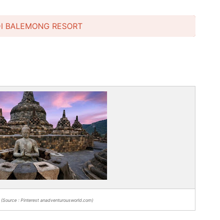
DI BALEMONG RESORT
(Source : Pinterest anadventurousworld.com)