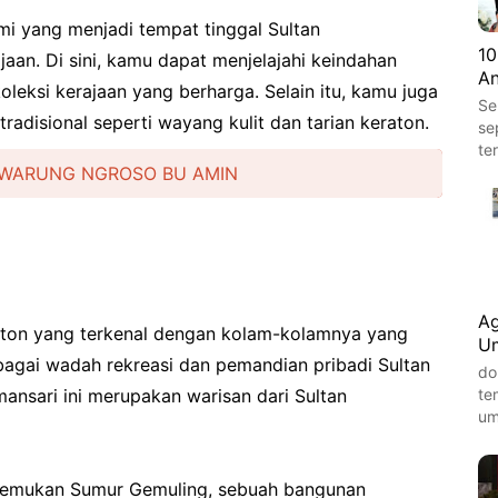
mi yang menjadi tempat tinggal Sultan
10
an. Di sini, kamu dapat menjelajahi keindahan
An
koleksi kerajaan yang berharga. Selain itu, kamu juga
Se
radisional seperti wayang kulit dan tarian keraton.
se
te
 WARUNG NGROSO BU AMIN
Ag
ton yang terkenal dengan kolam-kolamnya yang
Um
ebagai wadah rekreasi dan pemandian pribadi Sultan
do
te
nsari ini merupakan warisan dari Sultan
um
nemukan Sumur Gemuling, sebuah bangunan