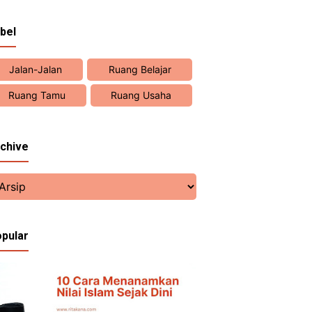
bel
Jalan-Jalan
Ruang Belajar
Ruang Tamu
Ruang Usaha
chive
pular