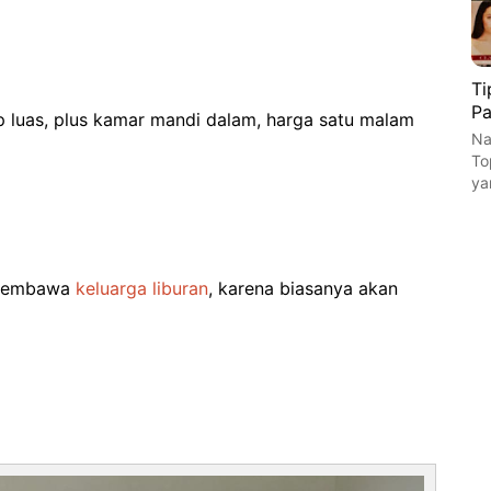
Ti
Pa
 luas, plus kamar mandi dalam, harga satu malam
Na
To
ya
u membawa
keluarga liburan
, karena biasanya akan