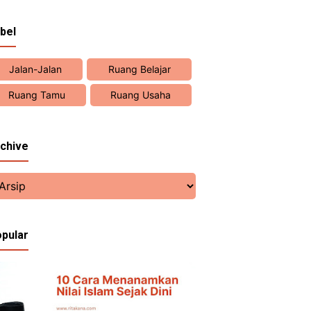
bel
Jalan-Jalan
Ruang Belajar
Ruang Tamu
Ruang Usaha
chive
pular