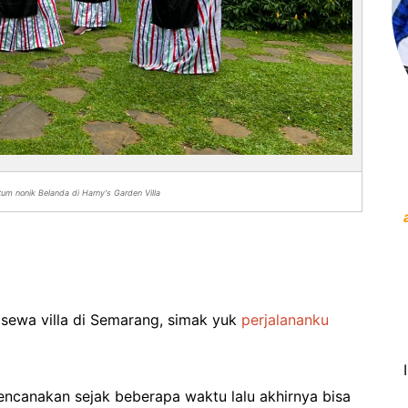
m nonik Belanda di Harny's Garden Villa
sewa villa di Semarang, simak yuk
perjalananku
encanakan sejak beberapa waktu lalu akhirnya bisa