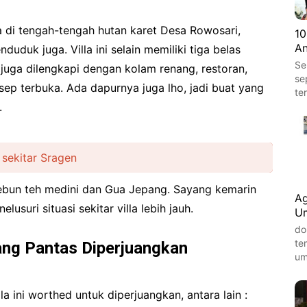
ja di tengah-tengah hutan karet Desa Rowosari,
10
An
uduk juga. Villa ini selain memiliki tiga belas
Se
juga dilengkapi dengan kolam renang, restoran,
se
p terbuka. Ada dapurnya juga lho, jadi buat yang
te
.
sekitar Sragen
 kebun teh medini dan Gua Jepang. Sayang kemarin
Ag
suri situasi sekitar villa lebih jauh.
Um
do
te
ang Pantas Diperjuangkan
um
a ini worthed untuk diperjuangkan, antara lain :